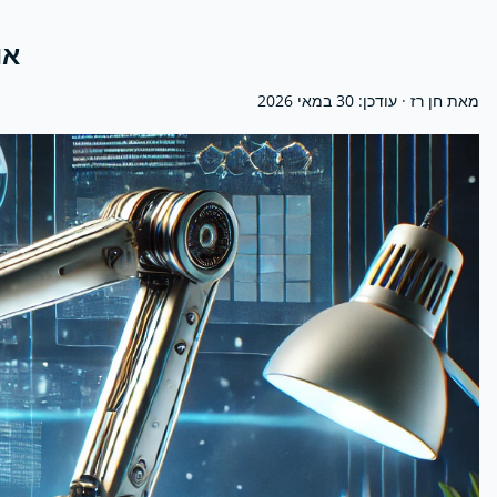
או
מאת חן רז · עודכן:
30 במאי 2026