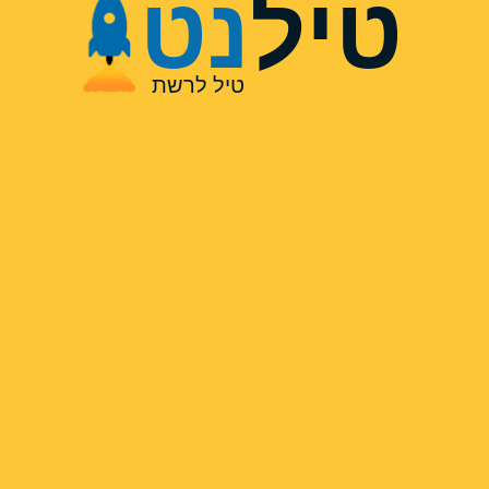
טיל
נט
טיל לרשת