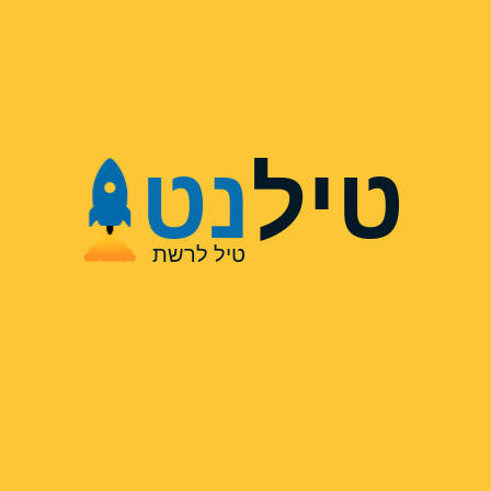
טיל
נט
טיל לרשת