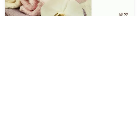
בניית-חנות-מקוונת
חנות וירטואלית מתקדמת ורספונסיבית כולל ניהול סל קניות
מתקדם, ניהול משלוחים מתקדם, ועוד.