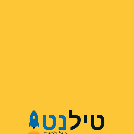
טיל
נט
טיל לרשת