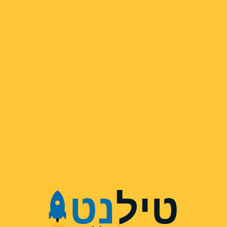
טיל
נט