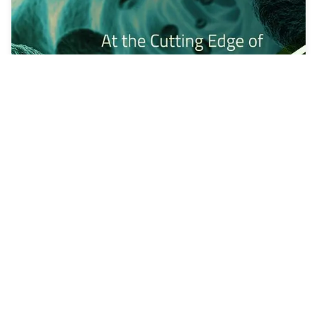
בניית אתר תדמית
אתר רספונסיבי ומהיר כולל סליידרים מתקדמים, טופס
לידים מתקדם (בברקוד) ועוד.