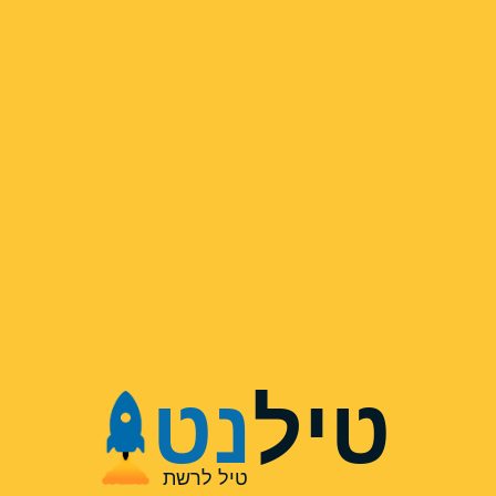
טיל
נט
טיל לרשת