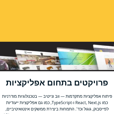
פרויקטים בתחום אפליקציות
פיתוח אפליקציות מתקדמות — ווב ונייטיב — בטכנולוגיות מודרניות
כמו React, Next.js ו-TypeScript, כמו גם אפליקציות ייעודיות
לפייסבוק, גוגול וכד'. התמחות ביצירת ממשקים אינטואיטיביים,