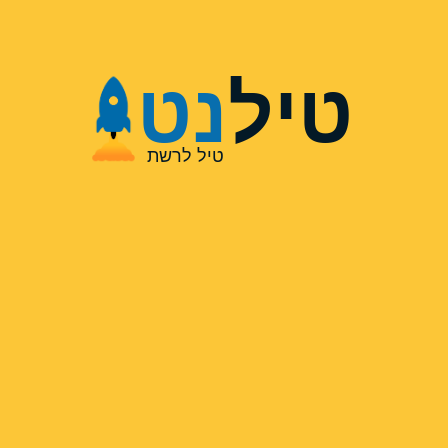
טיל
נט
טיל לרשת