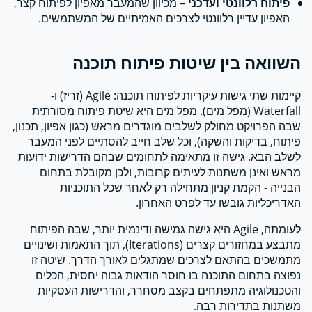
פיתוח רלוונטי ועדכני
– מכיוון שהמעבר מאפיון לפיתוח קצר,
האפיון עדיין רלוונטי לצרכים האמיתיים של המשתמשים.
השוואה בין שיטות פיתוח תוכנה
קיימות שתי גישות עיקריות לפיתוח תוכנה: Agile (זריז) ו-
Waterfall (מפל מים). מפל מים היא שיטת פיתוח מסורתית
שבה הפרויקט מחולק לשלבים מוגדרים מראש (כגון אפיון, תכנון,
פיתוח, בדיקות והשקה), וכל שלב חייב להסתיים לפני המעבר
לשלב הבא. גישה זו מתאימה לתחומים שבהם הדרישות ידועות
מראש ואינן משתנות לעיתים קרובות, ולכן מקובלת בתחום
הבנייה - הקמת קניון מתחילה רק לאחר שכל התוכניות
האדריכליות גובשו עד לפרט האחרון.
לעומתה, Agile היא גישה גמישה ודינמית יותר, שבה הפיתוח
מתבצע במחזורים קצרים (Iterations), תוך התאמות ושינויים
מתמשכים בהתאם לצרכים שמתגלים לאורך הדרך. שיטה זו
נפוצה בתחום התוכנה בו חוסר הודאות גבוה יחסית, הכלים
והטכנולוגיה מתפתחים בקצב מסחרר, והדרישות העסקיות
משתנות בתדירות רבה.