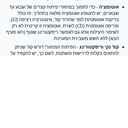
אוטומציה
- כדי לתמוך במחזורי פיתוח קצרים של שבוע עד
שבועיים, יש להטמיע אוטומציה מלאה בתהליך. זה כולל
בדיקות אוטומטיות לפני שחרור קוד, אינטגרציה רציפה (CI),
ופריסה אוטומטית (CD) לשרת. אוטומציה זו קריטית לא רק
לשיפור היעילות אלא גם לאפשר ריפקטורינג שוטף (ראו סעיף
הבא) ללא חשש משבירת המערכת.
קוד נקי וריפקטורינג
- הפיתוח המחזורי דורש קוד שניתן
להתאים בקלות לדרישות משתנות. לשם כך, יש להקפיד על
כתיבת קוד נקי ומודולרי בהתאם לסטנדרטים שמאפשרים
ריפקטורינג רציף. במילים פשוטות – יש לבנות את הקוד כאבני
לגו, כך שניתן יהיה לשנות ולהרחיב את הפונקציונליות בכל
מחזור פיתוח מבלי לפגוע ביציבות המערכת.
פגישות ומשוב
– פגישות סדירות בפורמט קבוע לתכנון
ולמשוב, בהשתתפות כל בעלי העניין: מנהלים, מעצבים,
מפתחים, אנשי דבאופס, וכו'. מפגשים אלה מבטיחים שכולם
מסונכרנים ושהצוות יכול להגיב במהירות לשינויים ולהשתפר.
שיתוף הלקוח והמנהלים בתהליך
– Agile מבוסס על
שקיפות ושיתוף פעולה, ולכן חשוב לערב את הלקוח ובעלי
העניין המרכזיים לכל אורך הדרך. שיתוף זה מאפשר קבלת