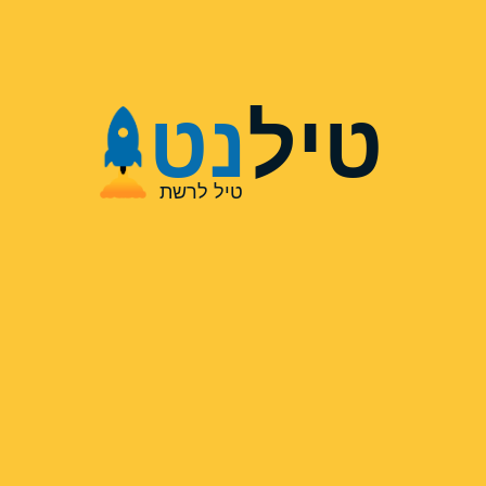
טיל
נט
טיל לרשת