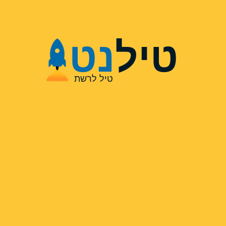
טיל
נט
טיל לרשת