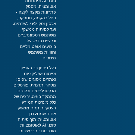
סוכני AI ופתרונות
אוטומציה. מספק
פתרונות מקצה לקצה -
החל בהקמה, תחזוקה,
אכסון וסקיילינג לשרתים,
ועד לפיתוח ממשקי
משתמש רספונסיביים
ונגישים בדגש על
ביצועים אופטימליים
וחוויית משתמש
מיטבית.
בעל ניסיון רב באפיון
ופיתוח אפליקציות
ואתרים מסוגים שונים:
מסחר, תדמית, פורטלים,
מרקטפלייסים ובלוגים.
מתמקד באינטגרציה של
כלל מערכות המידע
העסקיות תחת ממשק
אחיד שמתעדכן
אוטומטית, תוך פיתוח
סוכני AI לאוטומציות
מורכבות יותר: שירות