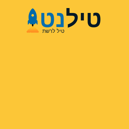
טיל
נט
טיל לרשת