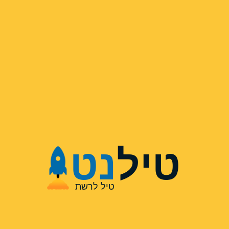
טיל
נט
טיל לרשת