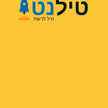
טיל
נט
טיל לרשת