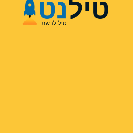
טיל
נט
טיל לרשת