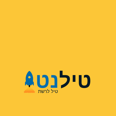
טיל
נט
טיל לרשת