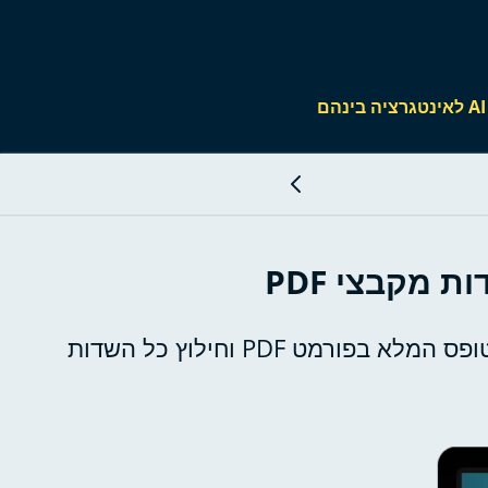
מקבצי PDF
פיתוח מערכת שחוסכת מהמשתמש מילוי של עשרות שדות בהזנת טופסי 106 באמצעות טעינת הטופס המלא בפורמט PDF וחילוץ כל השדות