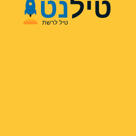
טיל
נט
טיל לרשת